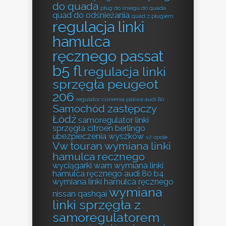
do quada
pług do śniegu do quada
quad do odśnieżania
quad z pługiem
regulacja linki
hamulca
ręcznego passat
b5 fl
regulacja linki
sprzęgła peugeot
206
regulator ciśnienia paliwa audi 80
Samochód zastępczy
Łódź
samoregulator linki
sprzęgła citroen berlingo
ubezpieczenia wyszków
v2 opole
Vw touran wymiana linki
hamulca recznego
wyciągarki warn
wymiana linki
hamulca ręcznego audi 80 b4
wymiana linki hamulca ręcznego
wymiana
nissan qashqai
linki sprzęgła z
samoregulatorem