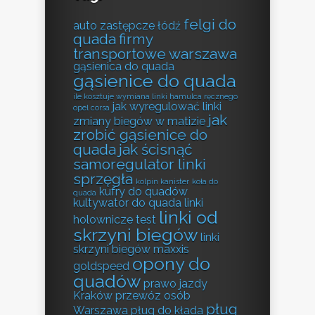
felgi do
auto zastępcze łódź
quada
firmy
transportowe warszawa
gąsienica do quada
gąsienice do quada
ile kosztuje wymiana linki hamulca ręcznego
jak wyregulować linki
opel corsa
jak
zmiany biegów w matizie
zrobić gąsienice do
quada
jak ścisnąć
samoregulator linki
sprzęgła
kolpin kanister
koła do
kufry do quadów
quada
kultywator do quada
linki
linki od
holownicze test
skrzyni biegów
linki
skrzyni biegów
maxxis
opony do
goldspeed
quadów
prawo jazdy
Kraków
przewóz osób
pług
Warszawa
pług do kłada