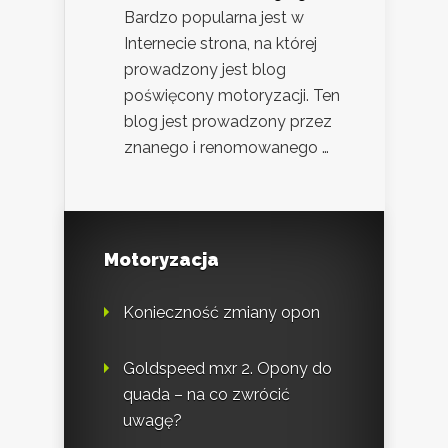
Bardzo popularna jest w
Internecie strona, na której
prowadzony jest blog
poświęcony motoryzacji. Ten
blog jest prowadzony przez
znanego i renomowanego …
Motoryzacja
Konieczność zmiany opon
Goldspeed mxr 2. Opony do
quada – na co zwrócić
uwagę?