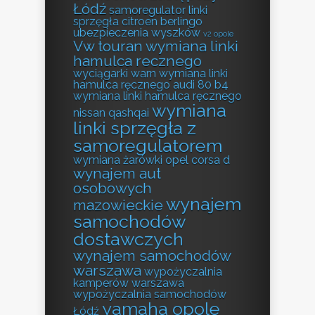
Łódź
samoregulator linki
sprzęgła citroen berlingo
ubezpieczenia wyszków
v2 opole
Vw touran wymiana linki
hamulca recznego
wyciągarki warn
wymiana linki
hamulca ręcznego audi 80 b4
wymiana linki hamulca ręcznego
wymiana
nissan qashqai
linki sprzęgła z
samoregulatorem
wymiana żarówki opel corsa d
wynajem aut
osobowych
wynajem
mazowieckie
samochodów
dostawczych
wynajem samochodów
warszawa
wypożyczalnia
kamperów warszawa
wypożyczalnia samochodów
yamaha opole
Łódź