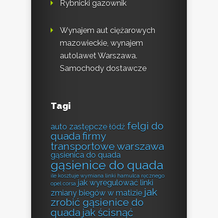
Rybnicki gazownik
Wynajem aut ciężarowych
mazowieckie, wynajem
autolawet Warszawa.
Samochody dostawcze
Tagi
felgi do
auto zastępcze łódź
quada
firmy
transportowe warszawa
gąsienica do quada
gąsienice do quada
ile kosztuje wymiana linki hamulca ręcznego
jak wyregulować linki
opel corsa
jak
zmiany biegów w matizie
zrobić gąsienice do
quada
jak ścisnąć