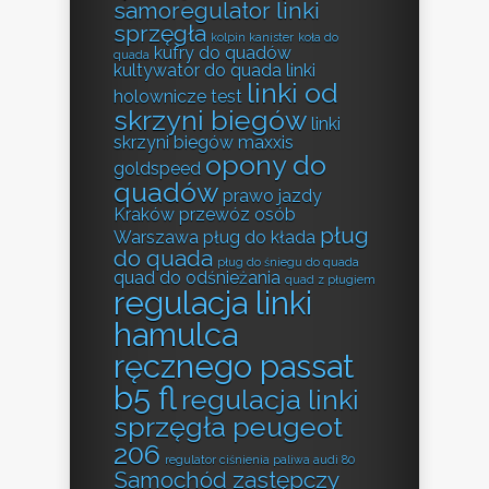
samoregulator linki
sprzęgła
kolpin kanister
koła do
kufry do quadów
quada
kultywator do quada
linki
linki od
holownicze test
skrzyni biegów
linki
skrzyni biegów
maxxis
opony do
goldspeed
quadów
prawo jazdy
Kraków
przewóz osób
pług
Warszawa
pług do kłada
do quada
pług do śniegu do quada
quad do odśnieżania
quad z pługiem
regulacja linki
hamulca
ręcznego passat
b5 fl
regulacja linki
sprzęgła peugeot
206
regulator ciśnienia paliwa audi 80
Samochód zastępczy