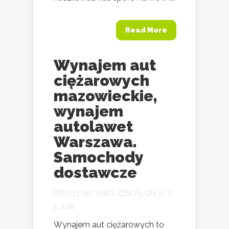
Read More
Wynajem aut
ciężarowych
mazowieckie,
wynajem
autolawet
Warszawa.
Samochody
dostawcze
POSTED BY
ANIOL-OSK.PL
ON STY
1, 2018
Wynajem aut ciężarowych to