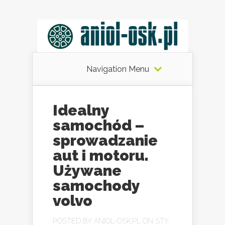
Navigation Menu
Idealny
samochód –
sprowadzanie
aut i motoru.
Używane
samochody
volvo
POSTED BY
ANIOL-OSK.PL
ON STY