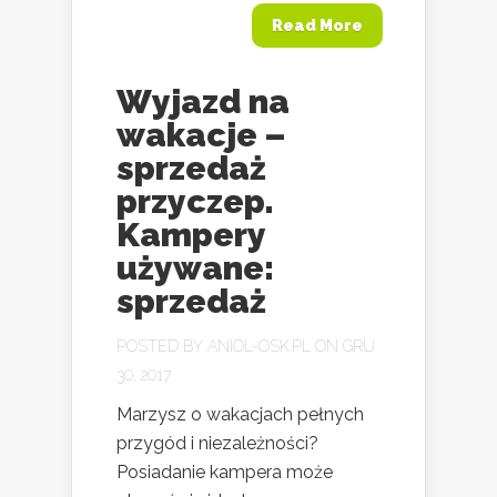
Read More
Wyjazd na
wakacje –
sprzedaż
przyczep.
Kampery
używane:
sprzedaż
POSTED BY
ANIOL-OSK.PL
ON GRU
30, 2017
Marzysz o wakacjach pełnych
przygód i niezależności?
Posiadanie kampera może