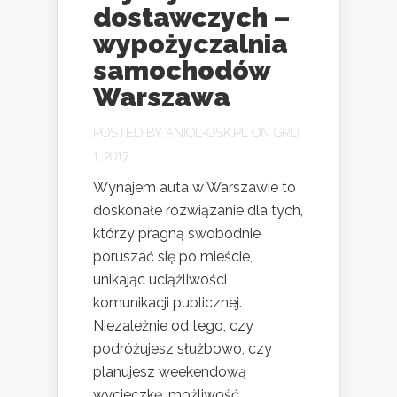
dostawczych –
wypożyczalnia
samochodów
Warszawa
POSTED BY
ANIOL-OSK.PL
ON GRU
1, 2017
Wynajem auta w Warszawie to
doskonałe rozwiązanie dla tych,
którzy pragną swobodnie
poruszać się po mieście,
unikając uciążliwości
komunikacji publicznej.
Niezależnie od tego, czy
podróżujesz służbowo, czy
planujesz weekendową
wycieczkę, możliwość