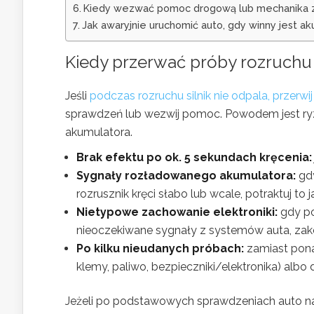
Kiedy wezwać pomoc drogową lub mechanika zam
Jak awaryjnie uruchomić auto, gdy winny jest a
Kiedy przerwać próby rozruchu i
Jeśli
podczas rozruchu silnik nie odpala, przerwij
sprawdzeń lub wezwij pomoc. Powodem jest ryzy
akumulatora.
Brak efektu po ok. 5 sekundach kręcenia:
Sygnały rozładowanego akumulatora:
gdy
rozrusznik kręci słabo lub wcale, potraktuj to
Nietypowe zachowanie elektroniki:
gdy po
nieoczekiwane sygnały z systemów auta, zako
Po kilku nieudanych próbach:
zamiast ponaw
klemy, paliwo, bezpieczniki/elektronika) albo
Jeżeli po podstawowych sprawdzeniach auto na