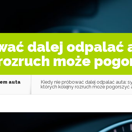
wać dalej odpalać a
 rozruch może pogo
iem auta
Kiedy nie próbować dalej odpalać auta: s
których kolejny rozruch może pogorszyć 