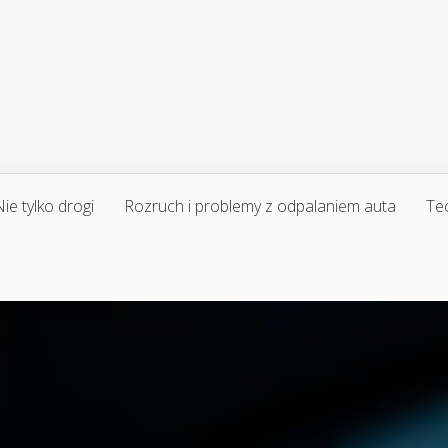
ie tylko drogi
Rozruch i problemy z odpalaniem auta
Te