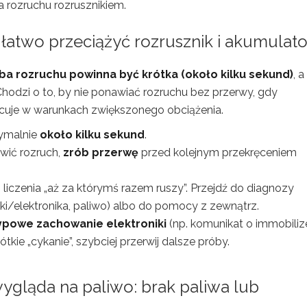
 rozruchu rozrusznikiem.
dy łatwo przeciążyć rozrusznik i akumulato
ba rozruchu powinna być krótka (około kilku sekund)
, a
Chodzi o to, by nie ponawiać rozruchu bez przerwy, gdy
racuje w warunkach zwiększonego obciążenia.
symalnie
około kilku sekund
.
wić rozruch,
zrób przerwę
przed kolejnym przekręceniem
 liczenia „aż za którymś razem ruszy”. Przejdź do diagnozy
iki/elektronika, paliwo) albo do pomocy z zewnątrz.
ypowe zachowanie elektroniki
(np. komunikat o immobiliz
ótkie „cykanie”, szybciej przerwij dalsze próby.
 wygląda na paliwo: brak paliwa lub