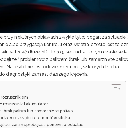
le przy niektórych objawach zwykle tylko pogarsza sytuację. 
anie albo przygasają kontrolki oraz światła, często jest to oz
nna trwać dłużej niż około 5 sekund, a po tym czasie seria
podejrzeń problemów z paliwem (brak lub zamarznięte paliw
ns. Najczytelniej jest oddzielić sytuacje, w których trzeba
 do diagnostyki zamiast dalszego kręcenia.
j rozrusznikiem
yć rozrusznik i akumulator
wo: brak paliwa lub zamarznięte paliwo
kodzeń rozrządu i elementów silnika
jściu, zanim spróbujesz ponownie odpalać