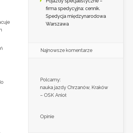
Pojazdy specjalistyczne –
firma spedycyjna: cennik.
Spedycja międzynarodowa
acuje
Warszawa
h
eń
Najnowsze komentarze
Polcamy:
do
nauka jazdy Chrzanów, Kraków
– OSK Anioł
Opinie