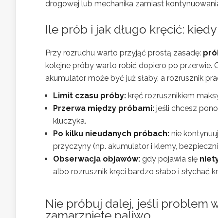
drogowej lub mechanika zamiast kontynuowania
Ile prób i jak długo kręcić: kie
Przy rozruchu warto przyjąć prostą zasadę:
pró
kolejne próby warto robić dopiero po przerwie. 
akumulator może być już słaby, a rozrusznik p
Limit czasu próby:
kręć rozrusznikiem mak
Przerwa między próbami:
jeśli chcesz pono
kluczyka.
Po kilku nieudanych próbach:
nie kontynuuj
przyczyny (np. akumulator i klemy, bezpieczn
Obserwacja objawów:
gdy pojawia się
niet
albo rozrusznik kręci bardzo słabo i słychać kr
Nie próbuj dalej, jeśli problem
zamarznięte paliwo