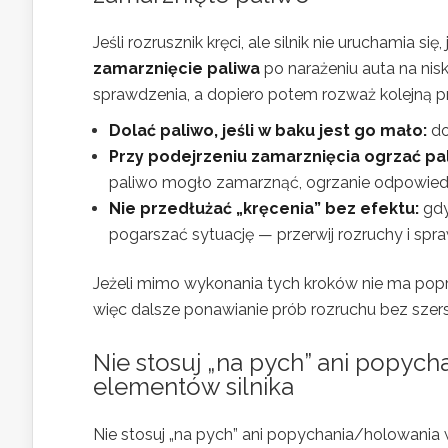
Jeśli rozrusznik kręci, ale silnik nie uruchamia
zamarznięcie paliwa
po narażeniu auta na nis
sprawdzenia, a dopiero potem rozważ kolejną p
Dolać paliwo, jeśli w baku jest go mało:
do
Przy podejrzeniu zamarznięcia ogrzać pa
paliwo mogło zamarznąć, ogrzanie odpowied
Nie przedłużać „kręcenia” bez efektu:
gdy
pogarszać sytuację — przerwij rozruchy i spr
Jeżeli mimo wykonania tych kroków nie ma pop
więc dalsze ponawianie prób rozruchu bez szers
Nie stosuj „na pych” ani popych
elementów silnika
Nie stosuj „na pych” ani popychania/holowania 