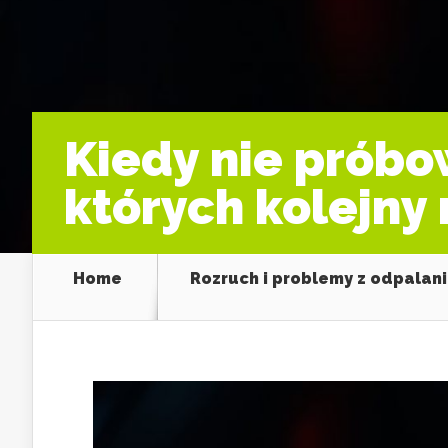
Kiedy nie próbo
których kolejny
Home
Rozruch i problemy z odpalan