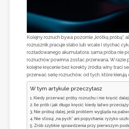
Kolejny rozruch bywa pozornie „krótką próbą”, a
rozrusznik pracuje słabo lub wcale i słychać cyk
rozładowanego akumulatora: sama próba nie powi
rozruchów powinna zostać przerwana. W razie 
kolejne kręcenie bez korekty źródła winy traci se
przerwać serię rozruchów, od tych, które kierują
W tym artykule przeczytasz
Kiedy przerwać próby rozruchu i nie kręcić dale
Ile prób i jak długo kręcić: kiedy łatwo przeciąż
Nie próbuj dalej, jeśli problem wygląda na pali
Nie stosuj „na pych” ani popychania: ryzyko usz
Zrób szybkie sprawdzenia przy pierwszym pode