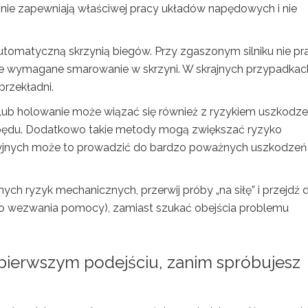
re nie zapewniają właściwej pracy układów napędowych i nie
omatyczną skrzynią biegów. Przy zgaszonym silniku nie pr
ne wymagane smarowanie w skrzyni. W skrajnych przypadkac
rzekładni.
lub holowanie może wiązać się również z ryzykiem uszkodz
pędu. Dodatkowo takie metody mogą zwiększać ryzyko
lizyjnych może to prowadzić do bardzo poważnych uszkodzeń
ejnych ryzyk mechanicznych, przerwij próby „na siłę” i przejdź 
lbo wezwania pomocy), zamiast szukać obejścia problemu
pierwszym podejściu, zanim spróbujesz