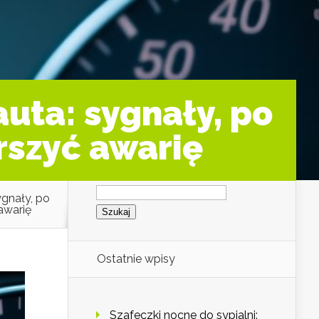
uta: sygnały, po
rszyć awarię
Szukaj:
ygnały, po
awarię
Ostatnie wpisy
Szafeczki nocne do sypialni: