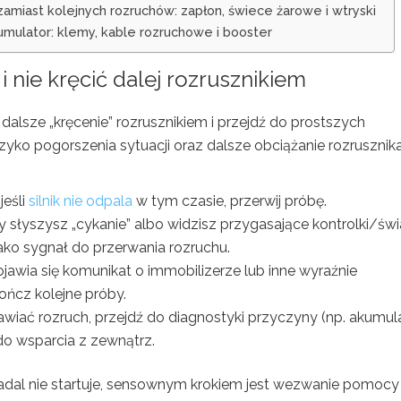
iast kolejnych rozruchów: zapłon, świece żarowe i wtryski
kumulator: klemy, kable rozruchowe i booster
 nie kręcić dalej rozrusznikiem
dalsze „kręcenie” rozrusznikiem i przejdź do prostszych
ko pogorszenia sytuacji oraz dalsze obciążanie rozrusznika
jeśli
silnik nie odpala
w tym czasie, przerwij próbę.
 słyszysz „cykanie” albo widzisz przygasające kontrolki/świa
 jako sygnał do przerwania rozruchu.
jawia się komunikat o immobilizerze lub inne wyraźnie
ńcz kolejne próby.
iać rozruch, przejdź do diagnostyki przyczyny (np. akumula
 do wsparcia z zewnątrz.
dal nie startuje, sensownym krokiem jest wezwanie pomocy