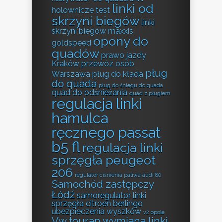
linki od
holownicze test
skrzyni biegów
linki
skrzyni biegów
maxxis
opony do
goldspeed
quadów
prawo jazdy
Kraków
przewóz osób
pług
Warszawa
pług do kłada
do quada
pług do śniegu do quada
quad do odśnieżania
quad z pługiem
regulacja linki
hamulca
ręcznego passat
b5 fl
regulacja linki
sprzęgła peugeot
206
regulator ciśnienia paliwa audi 80
Samochód zastępczy
Łódź
samoregulator linki
sprzęgła citroen berlingo
ubezpieczenia wyszków
v2 opole
Vw touran wymiana linki