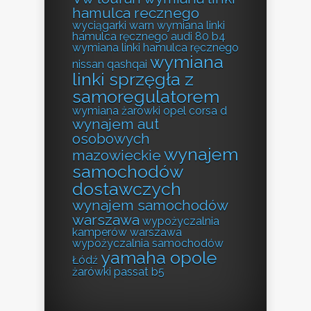
hamulca recznego
wyciągarki warn
wymiana linki
hamulca ręcznego audi 80 b4
wymiana linki hamulca ręcznego
wymiana
nissan qashqai
linki sprzęgła z
samoregulatorem
wymiana żarówki opel corsa d
wynajem aut
osobowych
wynajem
mazowieckie
samochodów
dostawczych
wynajem samochodów
warszawa
wypożyczalnia
kamperów warszawa
wypożyczalnia samochodów
yamaha opole
Łódź
żarówki passat b5