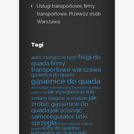
Usługi transportowe, firmy
transportowe. Przewóz osób
Warszawa
Tagi
felgi do
auto zastępcze łódź
quada
firmy
transportowe warszawa
gąsienica do quada
gąsienice do quada
ile kosztuje wymiana linki hamulca ręcznego
jak wyregulować linki
opel corsa
jak
zmiany biegów w matizie
zrobić gąsienice do
quada
jak ścisnąć
samoregulator linki
sprzęgła
kolpin kanister
koła do
kufry do quadów
quada
kultywator do quada
linki