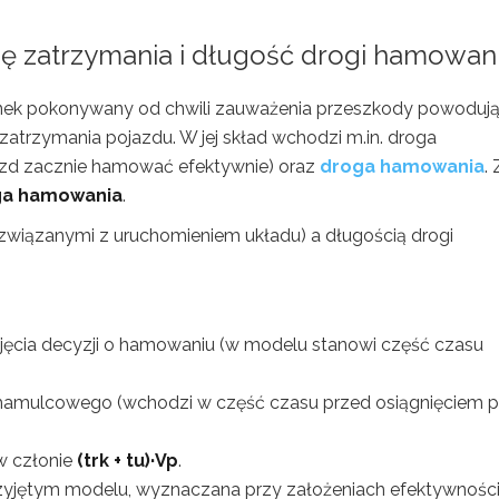
gę zatrzymania i długość drogi hamowan
nek pokonywany od chwili zauważenia przeszkody powodują
rzymania pojazdu. W jej skład wchodzi m.in. droga
azd zacznie hamować efektywnie) oraz
droga hamowania
. 
oga hamowania
.
 związanymi z uruchomieniem układu) a długością drogi
ęcia decyzji o hamowaniu (w modelu stanowi część czasu
hamulcowego (wchodzi w część czasu przed osiągnięciem p
w członie
(trk + tu)·Vp
.
zyjętym modelu, wyznaczana przy założeniach efektywnośc