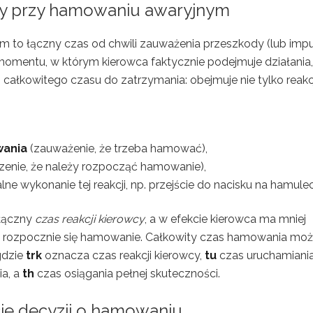
cy przy hamowaniu awaryjnym
m to łączny czas od chwili zauważenia przeszkody (lub imp
mentu, w którym kierowca faktycznie podejmuje działania,
całkowitego czasu do zatrzymania: obejmuje nie tylko reakc
wania
(zauważenie, że trzeba hamować),
dzenie, że należy rozpocząć hamowanie),
lne wykonanie tej reakcji, np. przejście do nacisku na hamulec
 łączny
czas reakcji kierowcy
, a w efekcie kierowca ma mniej
m rozpocznie się hamowanie. Całkowity czas hamowania mo
gdzie
trk
oznacza czas reakcji kierowcy,
tu
czas uruchamiani
ia, a
th
czas osiągania pełnej skuteczności.
cie decyzji o hamowaniu