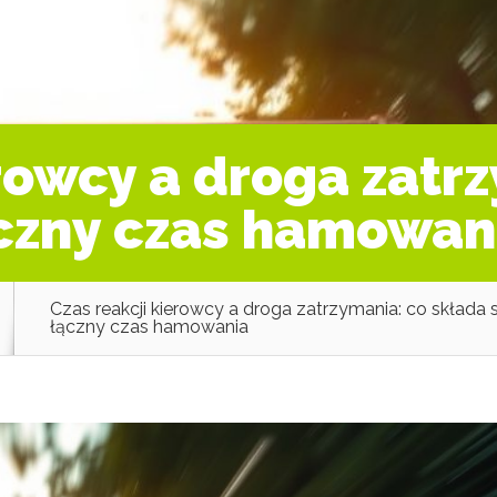
erowcy a droga zatr
ączny czas hamowan
Czas reakcji kierowcy a droga zatrzymania: co składa s
łączny czas hamowania