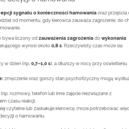
epcji sygnału o konieczności hamowania
oraz przejścia
zedział od momentu, gdy kierowca zauważa zagrożenie, do chw
amowanie.
cy bywa liczony od
zauważenia zagrożenia
do
wykonania
kierującego wynosi około
0,8 s
. Rzeczywisty czas może się
y w dzień (np.
0,7–1,0 s
), a dłuższy w nocy przy oświetleniu
e:
zmęczenie oraz gorszy stan psychofizyczny mogą wydłu
(np. rozmowy, telefon lub inne zajęcie niezwiązane z
m czasu reakcji.
mniej czytelne lub zaskakuje kierowcę, może potrzebować więc
 decyzji o hamowaniu.