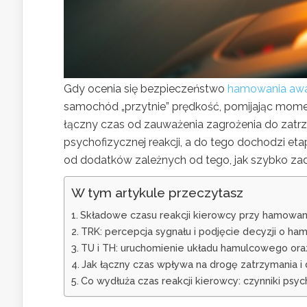
Gdy ocenia się bezpieczeństwo
hamowania awa
samochód „przytnie” prędkość, pomijając momen
łączny czas od zauważenia zagrożenia do zatrzym
psychofizycznej reakcji, a do tego dochodzi e
od dodatków zależnych od tego, jak szybko za
W tym artykule przeczytasz
Składowe czasu reakcji kierowcy przy hamowan
TRK: percepcja sygnału i podjęcie decyzji o ha
TU i TH: uruchomienie układu hamulcowego ora
Jak łączny czas wpływa na drogę zatrzymania i
Co wydłuża czas reakcji kierowcy: czynniki psych