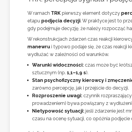
W ramach
TRK
pierwszy element dotyczy
perc
etapu
podjęcia decyzji
. W praktyce jest to pr
gdy podejmuje decyzję, że należy rozpocząć h
W rekonstrukcjach zdarzeń czas reakcji kierow
manewru
i typowo podaje się, że czas reakcji 
wydłużać w zależności od warunków.
Warunki widoczności:
czas może być krótsz
sztucznym (np.
1,1–1,9 s
).
Stan psychofizyczny kierowcy i zmęczeni
zarówno percepcję, jak i przejście do decyzji.
Rozproszenie uwagi:
czynnik rozpraszający 
prowadzeniem) bywa powiązany z wydłużenie
Nietypowość sytuacji:
jeśli zdarzenie jest 
czasu na ocenę sytuacji, co opóźnia podjęcie