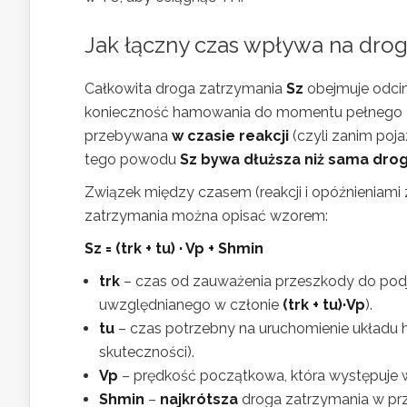
Jak łączny czas wpływa na dro
Całkowita droga zatrzymania
Sz
obejmuje odci
konieczność hamowania do momentu pełnego zat
przebywana
w czasie reakcji
(czyli zanim poj
tego powodu
Sz bywa dłuższa niż sama dr
Związek między czasem (reakcji i opóźnieniami
zatrzymania można opisać wzorem:
Sz = (trk + tu) · Vp + Shmin
trk
– czas od zauważenia przeszkody do podj
uwzględnianego w członie
(trk + tu)·Vp
).
tu
– czas potrzebny na uruchomienie układu 
skuteczności).
Vp
– prędkość początkowa, która występuje 
Shmin
–
najkrótsza
droga zatrzymania w pr