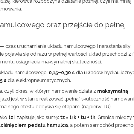
 dłużej, kierowca rozpoczyna działanie później, czyli ma mniej
amowania.
hamulcowego oraz przejście do pełnej
— czas uruchamiania układu hamulcowego i narastania siły
 pojawia się od razu w pełnej wartości: układ przechodzi z 
momentu osiągnięcia maksymalnej skuteczności.
u układu hamulcowego:
0,15–0,30 s
dla układów hydrauliczny
5 s
dla elektropneumatycznych.
 czyli okres, w którym hamowanie działa z
maksymalną
azd jest w stanie realizować „pełną” skuteczność hamowani
ymalnego efektu odbywa się etapami (najpierw TU).
jako
tz
i zapisuje jako sumę:
tz = trk + tu + th
. Granica między
aciśnięciem pedału hamulca
, a potem samochód przecho