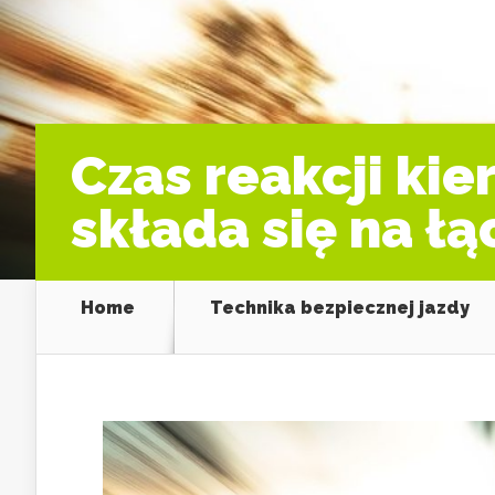
Czas reakcji ki
składa się na ł
Home
Technika bezpiecznej jazdy