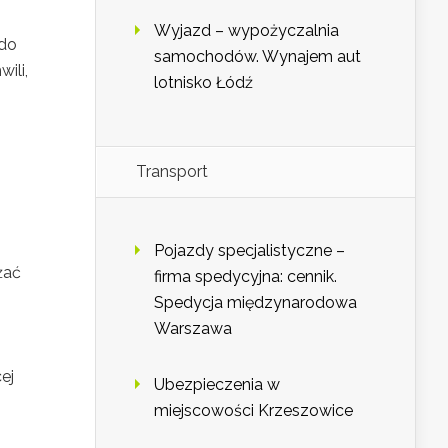
Wyjazd – wypożyczalnia
 do
samochodów. Wynajem aut
ili,
lotnisko Łódź
Transport
Pojazdy specjalistyczne –
żać
firma spedycyjna: cennik.
Spedycja międzynarodowa
Warszawa
ej
Ubezpieczenia w
miejscowości Krzeszowice