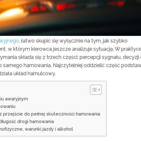
ryjnego
, łatwo skupić się wyłącznie na tym, jak szybko
t, w którym kierowca jeszcze analizuje sytuację. W praktyc
ania składa się z trzech części: percepcji sygnału, decyzji
tap samego hamowania. Najczytelniej oddzielić część podst
działa układ hamulcowy.
iu awaryjnym
mowaniu
z przejście do pełnej skuteczności hamowania
 długość drogi hamowania
ofizyczne, warunki jazdy i alkohol