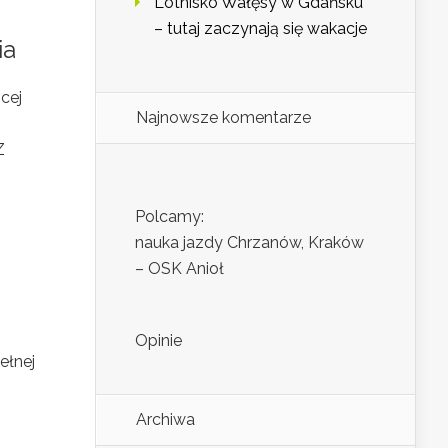
Lotnisko Wałęsy w Gdańsku
– tutaj zaczynają się wakacje
ia
cej
Najnowsze komentarze
Z
Polcamy:
nauka jazdy Chrzanów, Kraków
– OSK Anioł
Opinie
ełnej
Archiwa
i