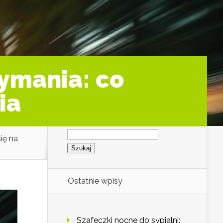
zymania: co
ia
Szukaj:
ię na
Ostatnie wpisy
Szafeczki nocne do sypialni: