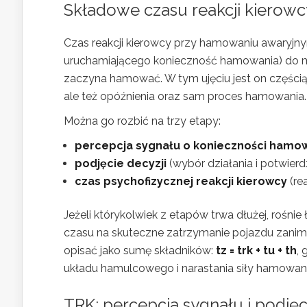
Składowe czasu reakcji kierow
Czas reakcji kierowcy przy hamowaniu awaryjny
uruchamiającego konieczność hamowania) do mo
zaczyna hamować. W tym ujęciu jest on częścią 
ale też opóźnienia oraz sam proces hamowania.
Można go rozbić na trzy etapy:
percepcja sygnału o konieczności hamo
podjęcie decyzji
(wybór działania i potwier
czas psychofizycznej reakcji kierowcy
(rea
Jeżeli którykolwiek z etapów trwa dłużej, rośnie
czasu na skuteczne zatrzymanie pojazdu zani
opisać jako sumę składników:
tz = trk + tu + th
, 
układu hamulcowego i narastania siły hamowan
TRK: percepcja sygnału i podję