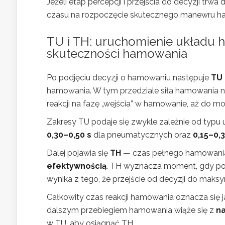
Jeżeli etap percepcji i przejścia do decyzji trwa
czasu na rozpoczęcie skutecznego manewru h
TU i TH: uruchomienie układu 
skuteczności hamowania
Po podjęciu decyzji o hamowaniu następuje
TU
hamowania. W tym przedziale siła hamowania nie
reakcji na fazę „wejścia” w hamowanie, aż do 
Zakresy TU podaje się zwykle zależnie od typ
0,30–0,50 s
dla pneumatycznych oraz
0,15–0,3
Dalej pojawia się
TH
— czas pełnego hamowania,
efektywnością
. TH wyznacza moment, gdy poj
wynika z tego, że przejście od decyzji do maks
Całkowity czas reakcji hamowania oznacza się 
dalszym przebiegiem hamowania wiąże się z
n
w TU, aby osiągnąć TH.