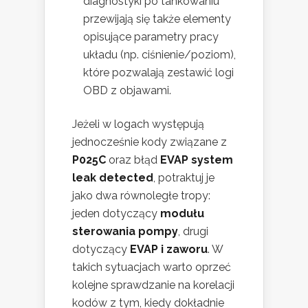
diagnostyki po tankowaniu
przewijają się także elementy
opisujące parametry pracy
układu (np. ciśnienie/poziom),
które pozwalają zestawić logi
OBD z objawami.
Jeżeli w logach występują
jednocześnie kody związane z
P025C
oraz błąd
EVAP system
leak detected
, potraktuj je
jako dwa równoległe tropy:
jeden dotyczący
modułu
sterowania pompy
, drugi
dotyczący
EVAP i zaworu
. W
takich sytuacjach warto oprzeć
kolejne sprawdzanie na korelacji
kodów z tym, kiedy dokładnie