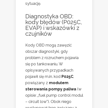
sytuację.
Diagnostyka OBD:
kody błędów (P025C,
EVAP) i wskazówki z
czujników
Kody OBD mogą zawęzić
obszar diagnostyki, gdy
problem z rozruchem pojawia
się po tankowaniu. W
opisywanych przypadkach
pojawił się m.in. kod
P025C
,
powiązany z
modułem
sterowania pompy paliwa
(w
opisie: „fuel pump control modul
– circuit low”). Obok niego
występował trop związany z