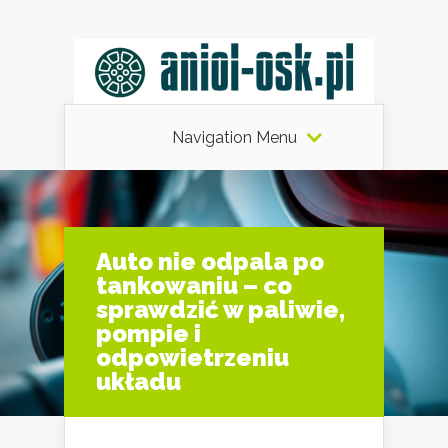
Navigation Menu
Auto nie odpala po
tankowaniu – co
sprawdzić w paliwie,
pompie i
odpowietrzeniu
układu