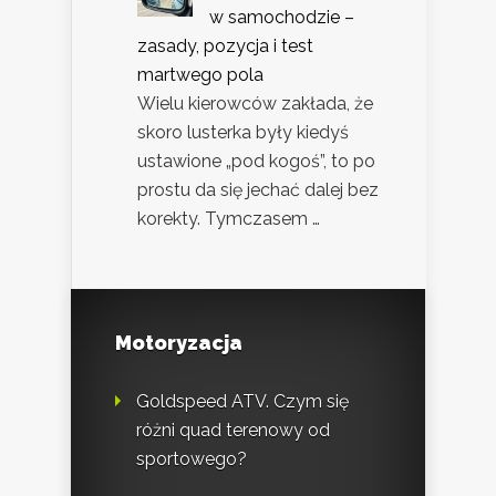
w samochodzie –
zasady, pozycja i test
martwego pola
Wielu kierowców zakłada, że
skoro lusterka były kiedyś
ustawione „pod kogoś”, to po
prostu da się jechać dalej bez
korekty. Tymczasem …
Motoryzacja
Goldspeed ATV. Czym się
różni quad terenowy od
sportowego?