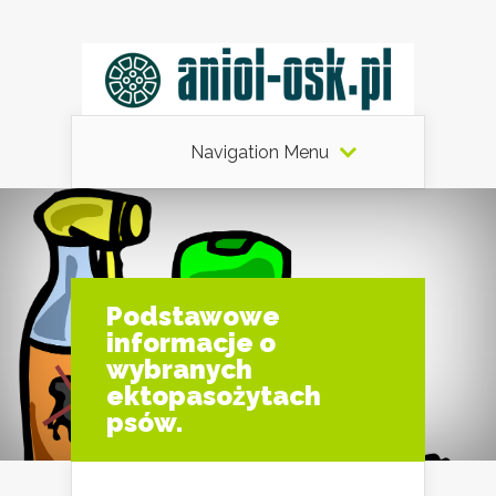
Navigation Menu
Podstawowe
informacje o
wybranych
ektopasożytach
psów.