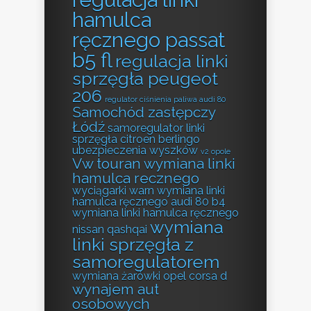
hamulca
ręcznego passat
b5 fl
regulacja linki
sprzęgła peugeot
206
regulator ciśnienia paliwa audi 80
Samochód zastępczy
Łódź
samoregulator linki
sprzęgła citroen berlingo
ubezpieczenia wyszków
v2 opole
Vw touran wymiana linki
hamulca recznego
wyciągarki warn
wymiana linki
hamulca ręcznego audi 80 b4
wymiana linki hamulca ręcznego
wymiana
nissan qashqai
linki sprzęgła z
samoregulatorem
wymiana żarówki opel corsa d
wynajem aut
osobowych