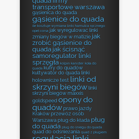
quada
firmy
transportowe warszawa
gąsienica do quada
gąsienice do quada
ile kosztuje wymiana linki hamulca ręcznego
jak wyregulować linki
opel corsa
jak
zmiany biegów w matizie
zrobić gąsienice do
quada
jak ścisnąć
samoregulator linki
sprzęgła
kolpin kanister
koła do
kufry do quadów
quada
kultywator do quada
linki
linki od
holownicze test
skrzyni biegów
linki
skrzyni biegów
maxxis
opony do
goldspeed
quadów
prawo jazdy
Kraków
przewóz osób
pług
Warszawa
pług do kłada
do quada
pług do śniegu do quada
quad do odśnieżania
quad z pługiem
regulacja linki