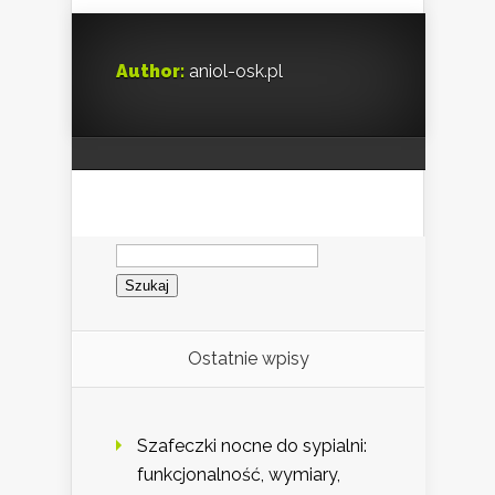
Author:
aniol-osk.pl
Szukaj:
Ostatnie wpisy
Szafeczki nocne do sypialni:
funkcjonalność, wymiary,