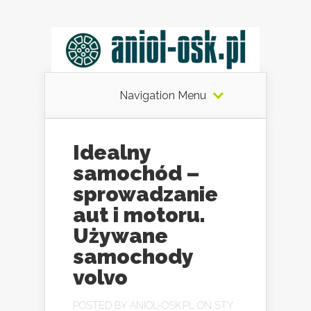
Navigation Menu
Idealny
samochód –
sprowadzanie
aut i motoru.
Używane
samochody
volvo
POSTED BY
ANIOL-OSK.PL
ON STY