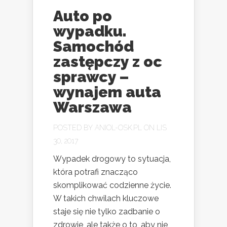
Auto po
wypadku.
Samochód
zastępczy z oc
sprawcy –
wynajem auta
Warszawa
POSTED BY
ANIOL-OSK.PL
ON LIS
30, 2017
Wypadek drogowy to sytuacja,
która potrafi znacząco
skomplikować codzienne życie.
W takich chwilach kluczowe
staje się nie tylko zadbanie o
zdrowie, ale także o to, aby nie