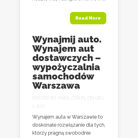
Read More
Wynajmij auto.
Wynajem aut
dostawczych –
wypożyczalnia
samochodów
Warszawa
POSTED BY
ANIOL-OSK.PL
ON GRU
1, 2017
Wynajem auta w Warszawie to
doskonałe rozwiązanie dla tych,
którzy pragną swobodnie