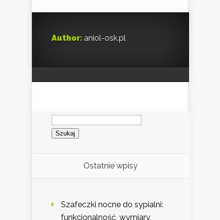
Author:
aniol-osk.pl
Szukaj:
Ostatnie wpisy
Szafeczki nocne do sypialni:
funkcjonalność, wymiary,