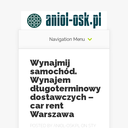
Navigation Menu
Wynajmij
samochód.
Wynajem
długoterminowy
dostawczych –
car rent
Warszawa
POSTED BY
ANIOL-OSK.PL
ON STY