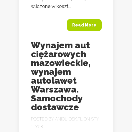
wliczone w koszt...
Read More
Wynajem aut
ciężarowych
mazowieckie,
wynajem
autolawet
Warszawa.
Samochody
dostawcze
POSTED BY
ANIOL-OSK.PL
ON STY
1, 2018