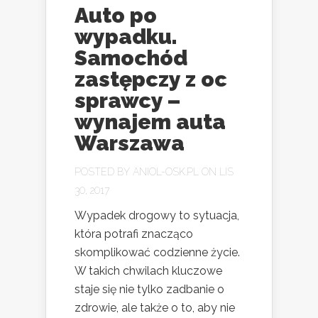
Auto po
wypadku.
Samochód
zastępczy z oc
sprawcy –
wynajem auta
Warszawa
POSTED BY
ANIOL-OSK.PL
ON LIS
30, 2017
Wypadek drogowy to sytuacja,
która potrafi znacząco
skomplikować codzienne życie.
W takich chwilach kluczowe
staje się nie tylko zadbanie o
zdrowie, ale także o to, aby nie