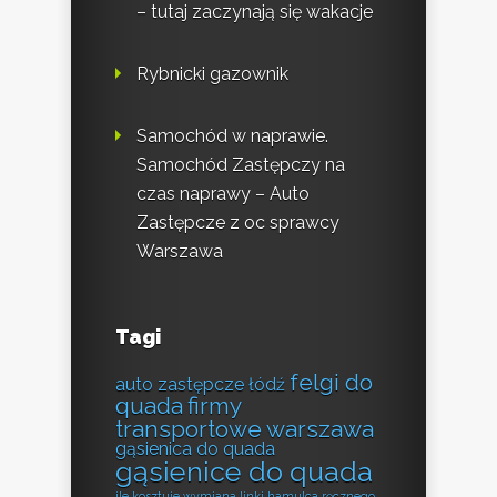
– tutaj zaczynają się wakacje
Rybnicki gazownik
Samochód w naprawie.
Samochód Zastępczy na
czas naprawy – Auto
Zastępcze z oc sprawcy
Warszawa
Tagi
felgi do
auto zastępcze łódź
quada
firmy
transportowe warszawa
gąsienica do quada
gąsienice do quada
ile kosztuje wymiana linki hamulca ręcznego