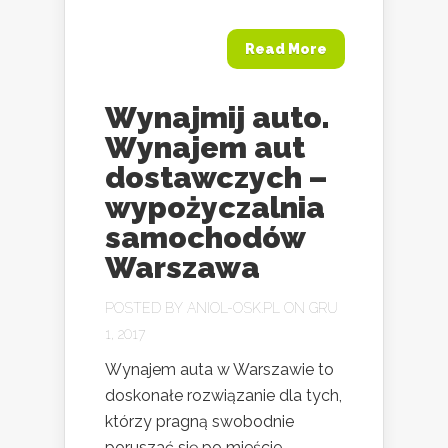
Read More
Wynajmij auto.
Wynajem aut
dostawczych –
wypożyczalnia
samochodów
Warszawa
POSTED BY
ANIOL-OSK.PL
ON GRU
1, 2017
Wynajem auta w Warszawie to
doskonałe rozwiązanie dla tych,
którzy pragną swobodnie
poruszać się po mieście,