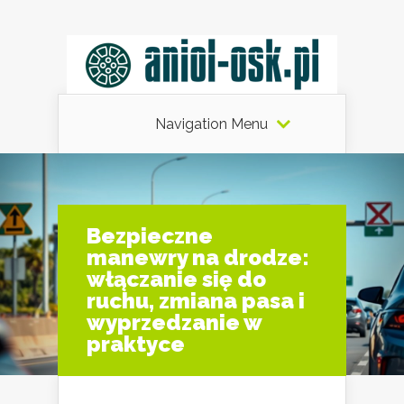
Navigation Menu
Bezpieczne
manewry na drodze:
włączanie się do
ruchu, zmiana pasa i
wyprzedzanie w
praktyce