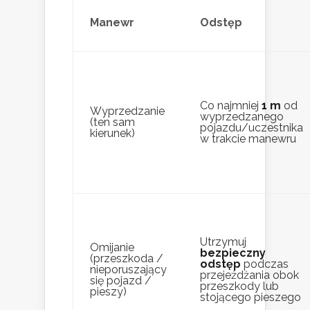
Manewr
Odstęp
Co najmniej
1 m
od
Wyprzedzanie
wyprzedzanego
(ten sam
pojazdu/uczestnika
kierunek)
w trakcie manewru
Utrzymuj
Omijanie
bezpieczny
(przeszkoda /
odstęp
podczas
nieporuszający
przejeżdżania obok
się pojazd /
przeszkody lub
pieszy)
stojącego pieszego