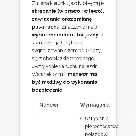
Zmiana kierunku jazdy obejmuje
skręcanie (w prawo i w lewo),
zawracanie oraz zmianę
pasa ruchu
. Znaczenie mają
wybór momentu
i
tor jazdy
, a
komunikacja (czytelne
sygnalizowanie zamiaru) łączy
się z obowiązkiem realnego
uwzględnienia ruchu na jezdni.
Warunek brzmi:
manewr ma
być możliwy do wykonania
bezpiecznie
.
Manewr
Wymagania
Ustąpienie
pierwszeństwa
pojazdowi