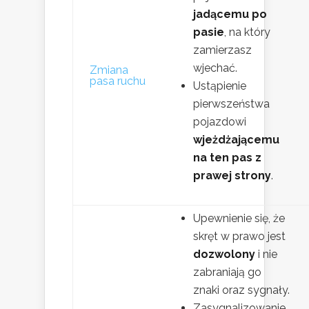
jadącemu po
pasie
, na który
zamierzasz
wjechać.
Zmiana
pasa ruchu
Ustąpienie
pierwszeństwa
pojazdowi
wjeżdżającemu
na ten pas z
prawej strony
.
Upewnienie się, że
skręt w prawo jest
dozwolony
i nie
zabraniają go
znaki oraz sygnały.
Zasygnalizowanie