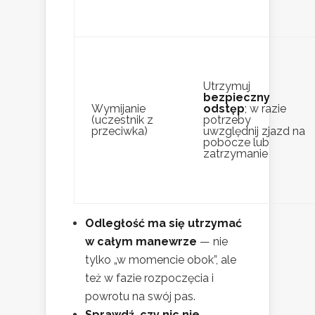
Utrzymuj
bezpieczny
Wymijanie
odstęp
; w razie
(uczestnik z
potrzeby
przeciwka)
uwzględnij zjazd na
pobocze lub
zatrzymanie
Odległość ma się utrzymać
w całym manewrze
— nie
tylko „w momencie obok”, ale
też w fazie rozpoczęcia i
powrotu na swój pas.
Sprawdź, czy nic nie